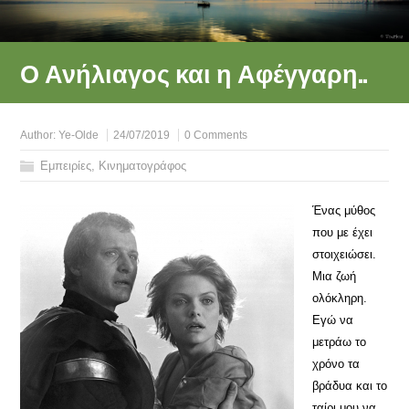
Ο Ανήλιαγος και η Αφέγγαρη..
Author:
Ye-Olde
24/07/2019
0 Comments
Εμπειρίες
,
Κινηματογράφος
Ένας μύθος
που με έχει
στοιχειώσει.
Μια ζωή
ολόκληρη.
Εγώ να
μετράω το
χρόνο τα
βράδυα και το
ταίρι μου να