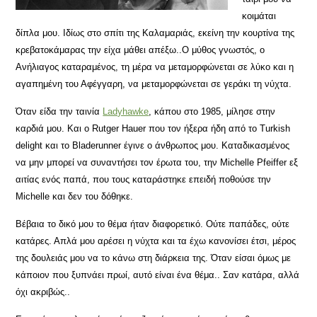
κοιμάται
δίπλα μου. Ιδίως στο σπίτι της Καλαμαριάς, εκείνη την κουρτίνα της
κρεβατοκάμαρας την είχα μάθει απέξω..Ο μύθος γνωστός, ο
Ανήλιαγος καταραμένος, τη μέρα να μεταμορφώνεται σε λύκο και η
αγαπημένη του Αφέγγαρη, να μεταμορφώνεται σε γεράκι τη νύχτα.
Όταν είδα την ταινία
Ladyhawke
, κάπου στο 1985, μίλησε στην
καρδιά μου. Και ο Rutger Hauer που τον ήξερα ήδη από το Turkish
delight και το Bladerunner έγινε ο άνθρωπος μου. Καταδικασμένος
να μην μπορεί να συναντήσει τον έρωτα του, την Michelle Pfeiffer εξ
αιτίας ενός παπά, που τους καταράστηκε επειδή ποθούσε την
Michelle και δεν του δόθηκε.
Βέβαια το δικό μου το θέμα ήταν διαφορετικό. Ούτε παπάδες, ούτε
κατάρες. Απλά μου αρέσει η νύχτα και τα έχω κανονίσει έτσι, μέρος
της δουλειάς μου να το κάνω στη διάρκεια της. Όταν είσαι όμως με
κάποιον που ξυπνάει πρωί, αυτό είναι ένα θέμα.. Σαν κατάρα, αλλά
όχι ακριβώς..