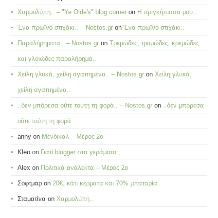
Χαρμολύπη.. – "Ye Olde's" blog corner
on
Η πριγκήπισσα μου..
Ένα πρωϊνό στιχάκι.. – Nostos.gr
on
Ένα πρωϊνό στιχάκι..
Παραλήρηματα.. – Nostos.gr
on
Τρεμώδες, τρομώδες, κρεμώδες
και γλοιώδες παραλήρημα..
Χείλη γλυκά, χείλη αγαπημένα.. – Nostos.gr
on
Χείλη γλυκά,
χείλη αγαπημένα..
..δεν μπόρεσα ούτε τούτη τη φορά.. – Nostos.gr
on
..δεν μπόρεσα
ούτε τούτη τη φορά..
anny
on
Μένδικαλ – Μέρος 2ο
Kleo
on
Γιατί blogger στα γεράματα ;
Alex
on
Πολιτικά ανάλεκτα – Μέρος 2ο
Σοφτμαρ
on
20€, κάτι κέρματα και 70% μπαταρία..
Σταματίνα
on
Χαρμολύπη..