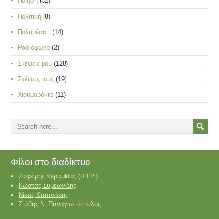
Ποίηση
(32)
Πολιτική
(8)
Πολυμέσα..
(14)
Ραδιόφωνο
(2)
Σκέψεις μου
(128)
Σκέψεις τους
(19)
Χιουμοράκια
(11)
Φίλοι στο διαδίκτυο
Ζαφείρης Κεραμίδας (R.I.P.)
Κώστας Συμεωνίδης
Νίκος Κατανάκης
Στάθης Ν. Παναγιωτόπουλος