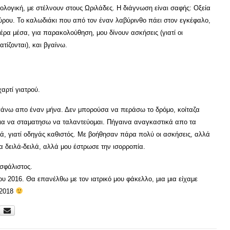
λογική, με στέλνουν στους Ωριλάδες. Η διάγνωση είναι σαφής: Οξεία
ύρου. Το καλωδιάκι που από τον έναν λαβύρινθο πάει στον εγκέφαλο,
έρα μέσα, για παρακολούθηση, μου δίνουν ασκήσεις (γιατί οι
τίζονται), και βγαίνω.
αρτί γιατρού.
άνω απο έναν μήνα. Δεν μπορούσα να περάσω το δρόμο, κοίταζα
 για να σταματησω να ταλαντεύομαι. Πήγαινα αναγκαστικά απο τα
, γιατί οδηγάς καθιστός. Με βοήθησαν πάρα πολύ οι ασκήσεις, αλλά
α δειλά-δειλά, αλλά μου έστρωσε την ισορροπία.
ασφάλιστος.
ου 2016. Θα επανέλθω με τον ιατρικό μου φάκελλο, μια μια είχαμε
 2018