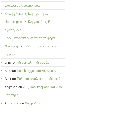
γλοιώδες παραλήρημα..
Χείλη γλυκά, χείλη αγαπημένα.. –
Nostos.gr
on
Χείλη γλυκά, χείλη
αγαπημένα..
..δεν μπόρεσα ούτε τούτη τη φορά.. –
Nostos.gr
on
..δεν μπόρεσα ούτε τούτη
τη φορά..
anny
on
Μένδικαλ – Μέρος 2ο
Kleo
on
Γιατί blogger στα γεράματα ;
Alex
on
Πολιτικά ανάλεκτα – Μέρος 2ο
Σοφτμαρ
on
20€, κάτι κέρματα και 70%
μπαταρία..
Σταματίνα
on
Χαρμολύπη..