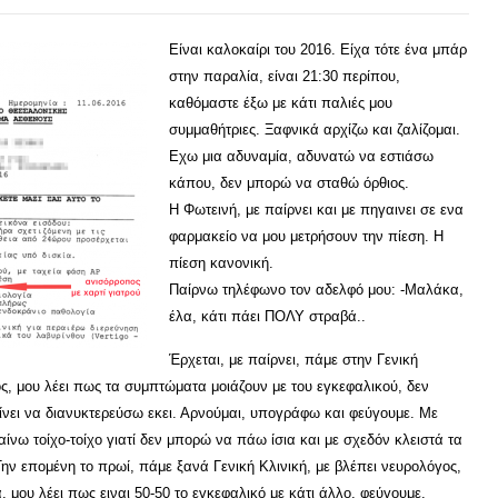
Είναι καλοκαίρι του 2016. Είχα τότε ένα μπάρ
στην παραλία, είναι 21:30 περίπου,
καθόμαστε έξω με κάτι παλιές μου
συμμαθήτριες. Ξαφνικά αρχίζω και ζαλίζομαι.
Εχω μια αδυναμία, αδυνατώ να εστιάσω
κάπου, δεν μπορώ να σταθώ όρθιος.
Η Φωτεινή, με παίρνει και με πηγαινει σε ενα
φαρμακείο να μου μετρήσουν την πίεση. Η
πίεση κανονική.
Παίρνω τηλέφωνο τον αδελφό μου: -Μαλάκα,
έλα, κάτι πάει ΠΟΛΥ στραβά..
Έρχεται, με παίρνει, πάμε στην Γενική
ος, μου λέει πως τα συμπτώματα μοιάζουν με του εγκεφαλικού, δεν
ίνει να διανυκτερεύσω εκει. Αρνούμαι, υπογράφω και φεύγουμε. Με
αίνω τοίχο-τοίχο γιατί δεν μπορώ να πάω ίσια και με σχεδόν κλειστά τα
 Την επομένη το πρωί, πάμε ξανά Γενική Κλινική, με βλέπει νευρολόγος,
 μου λέει πως ειναι 50-50 το εγκεφαλικό με κάτι άλλο, φεύγουμε.