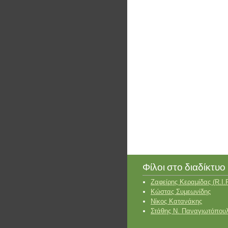
Φίλοι στο διαδίκτυο
Ζαφείρης Κεραμίδας (R.I.P
Κώστας Συμεωνίδης
Νίκος Κατανάκης
Στάθης Ν. Παναγιωτόπου