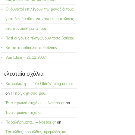
Οι δυνατοί επιλέγουν την μοναξιά τους,
γιατί δεν έμαθαν να κάνουν εκπτώσεις
στα συναισθήματά τους.
Γιατί οι γονείς πληγώνουν τόσο βαθειά;
Και τα τοσοδούλια πεθαίνουν…
Von Elise – 21.12.2007
Τελευταία σχόλια
Χαρμολύπη.. – "Ye Olde's" blog corner
on
Η πριγκήπισσα μου..
Ένα πρωϊνό στιχάκι.. – Nostos.gr
on
Ένα πρωϊνό στιχάκι..
Παραλήρηματα.. – Nostos.gr
on
Τρεμώδες, τρομώδες, κρεμώδες και