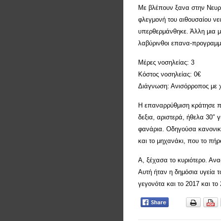
Με βλέπουν ξανα στην Νευρο
φλεγμονή του αιθουσαίου νε
υπερθερμάνθηκε. Άλλη μια μ
λαβύρινθοι επανα-προγραμμα
Μέρες νοσηλείας: 3
Κόστος νοσηλείας: 0€
Διάγνωση: Ανισόρροπος με χ
Η επαναρρύθμιση κράτησε π
δεξια, αριστερά, ήθελα 30″
φανάρια. Οδηγούσα κανονικά
και το μηχανάκι, που το πήρ
Α, ξέχασα το κυριότερο. Αν
Αυτή ήταν η δημόσια υγεία τ
γεγονότα και το 2017 και το