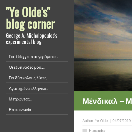
"Ye Olde's"
blog corner
George A. Michalopoulos's
experimental blog
Γιατί blogger στα γεράματα ;
Οι εξυπνάδες μου….
Για δύσκολους λύτες..
Αγαπημένα ελληνικά..
Μένδικαλ – Μ
Μετρώντας..
Επικοινωνία
Author:
Ye-Olde
04/07/2019
Εμπειρίες