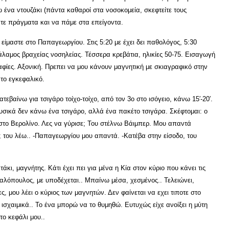
 ένα ντουζάκι (πάντα καθαροί στα νοσοκομεία, σκεφτείτε τους
τε πράγματα και να πάμε στα επείγοντα.
 είμαστε στο Παπαγεωργίου. Στις 5:20 με έχει δει παθολόγος, 5:30
άλαμος βραχείας νοσηλείας. Τέσσερα κρεβάτια, ηλικίες 50-75. Εισαγωγή
αφίες. Αξονική. Πρεπει να μου κάνουν μαγνητική με σκιαγραφικό στην
το εγκεφαλικό.
τεβαίνω για τσιγάρο τοίχο-τοίχο, από τον 3ο στο ισόγειο, κάνω 15′-20′.
φυσικά δεν κάνω ένα τσιγάρο, αλλά ένα πακέτο τσιγάρα. Σκέφτομαι: ο
 στο Βερολίνο. Λες να γύρισε; Του στέλνω Βάιμπερ. Μου απαντά
 του λέω.. -Παπαγεωργίου μου απαντά. -Κατέβα στην είσοδο, του
άκι, μαγνήτης. Κάτι έχει πει για μένα η Κία στον κύριο που κάνει τις
χαλόπουλος, με υποδέχεται.. Μπαίνω μέσα, χεσμένος.. Τελειώνει,
, μου λέει ο κύριος των μαγνητών. Δεν φαίνεται να εχει τιποτε στο
ισχαιμικά.. Το ένα μπορώ να το θυμηθώ. Ευτυχώς είχε ανοίξει η μύτη
 το κεφάλι μου..