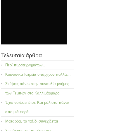
Τελευταία άρθρα
Περί πυροτεχνημάτων..
Κοινωνικά Ιατρεία υπάρχουν πολλά…
Σκέψεις πάνω στην συναυλία μνήμης
των Τεμπών στο Καλλιμάρμαρο
Έχω νοιώσει έτσι. Και μάλιστα πάνω
απο μιά φορά.
Ματαρόα, το ταξίδι συνεχίζεται
Στις άκρες απ’ τα μάτια σου..