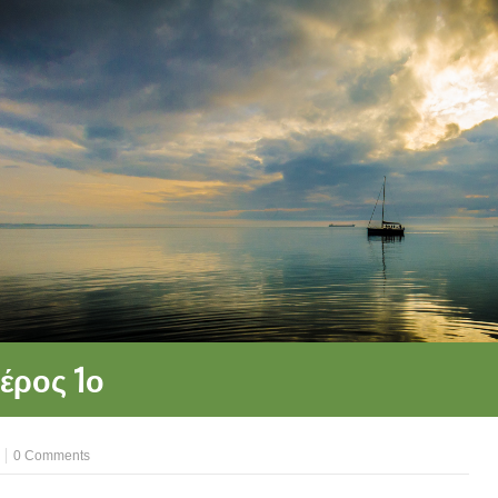
έρος 1ο
0 Comments