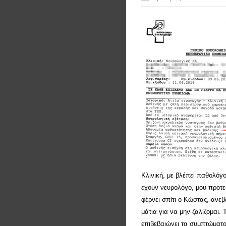
Κλινική, με βλέπει παθολόγ
εχουν νευρολόγο, μου προτε
φέρνει σπίτι ο Κώστας, ανεβ
μάτια για να μην ζαλίζομαι.
επιβεβαιώνει τα συμπτώματα,