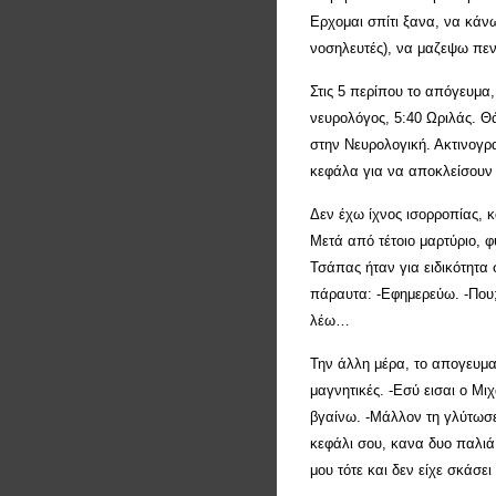
Ερχομαι σπίτι ξανα, να κάνω
νοσηλευτές), να μαζεψω πεν
Στις 5 περίπου το απόγευμα,
νευρολόγος, 5:40 Ωριλάς. Θ
στην Νευρολογική. Ακτινογρ
κεφάλα για να αποκλείσουν 
Δεν έχω ίχνος ισορροπίας, κα
Μετά από τέτοιο μαρτύριο, 
Τσάπας ήταν για ειδικότητα
πάραυτα: -Εφημερεύω. -Που;
λέω…
Την άλλη μέρα, το απογευματ
μαγνητικές. -Εσύ εισαι ο Μι
βγαίνω. -Μάλλον τη γλύτωσες
κεφάλι σου, κανα δυο παλιά 
μου τότε και δεν είχε σκάσει