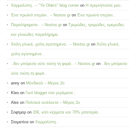
Χαρμολύπη.. – "Ye Olde's" blog corner
on
Η πριγκήπισσα μου..
Ένα πρωϊνό στιχάκι.. – Nostos.gr
on
Ένα πρωϊνό στιχάκι..
Παραλήρηματα.. – Nostos.gr
on
Τρεμώδες, τρομώδες, κρεμώδες
και γλοιώδες παραλήρημα..
Χείλη γλυκά, χείλη αγαπημένα.. – Nostos.gr
on
Χείλη γλυκά,
χείλη αγαπημένα..
..δεν μπόρεσα ούτε τούτη τη φορά.. – Nostos.gr
on
..δεν μπόρεσα
ούτε τούτη τη φορά..
anny
on
Μένδικαλ – Μέρος 2ο
Kleo
on
Γιατί blogger στα γεράματα ;
Alex
on
Πολιτικά ανάλεκτα – Μέρος 2ο
Σοφτμαρ
on
20€, κάτι κέρματα και 70% μπαταρία..
Σταματίνα
on
Χαρμολύπη..