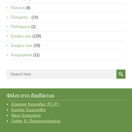
Πολιτική
(8)
Πολυμέσα..
(14)
Ραδιόφωνο
(2)
Σκέψεις μου
(128)
Σκέψεις τους
(19)
Χιουμοράκια
(11)
Φίλοι στο διαδίκτυο
Ζαφείρης Κεραμίδας (R.I.P.)
Κώστας Συμεωνίδης
Νίκος Κατανάκης
Στάθης Ν. Παναγιωτόπουλος