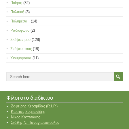
Ποίηση
(32)
Πολιτική
(8)
Πολυμέσα..
(14)
Ραδιόφωνο
(2)
Σκέψεις μου
(128)
Σκέψεις τους
(19)
Χιουμοράκια
(11)
Φίλοι στο διαδίκτυο
Ζαφείρης Κεραμίδας (R.I.P.)
Κώστας Συμεωνίδης
Νίκος Κατανάκης
Στάθης Ν. Παναγιωτόπουλος