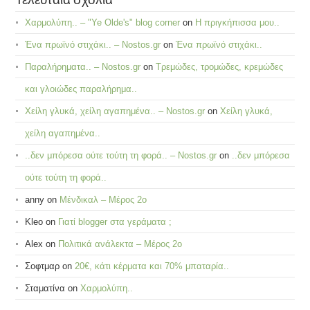
Χαρμολύπη.. – "Ye Olde's" blog corner
on
Η πριγκήπισσα μου..
Ένα πρωϊνό στιχάκι.. – Nostos.gr
on
Ένα πρωϊνό στιχάκι..
Παραλήρηματα.. – Nostos.gr
on
Τρεμώδες, τρομώδες, κρεμώδες
και γλοιώδες παραλήρημα..
Χείλη γλυκά, χείλη αγαπημένα.. – Nostos.gr
on
Χείλη γλυκά,
χείλη αγαπημένα..
..δεν μπόρεσα ούτε τούτη τη φορά.. – Nostos.gr
on
..δεν μπόρεσα
ούτε τούτη τη φορά..
anny
on
Μένδικαλ – Μέρος 2ο
Kleo
on
Γιατί blogger στα γεράματα ;
Alex
on
Πολιτικά ανάλεκτα – Μέρος 2ο
Σοφτμαρ
on
20€, κάτι κέρματα και 70% μπαταρία..
Σταματίνα
on
Χαρμολύπη..