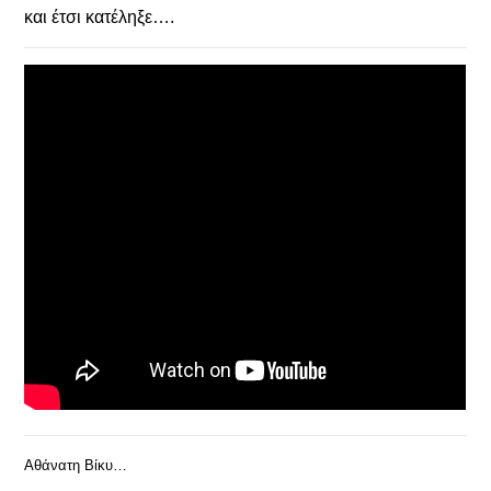
και έτσι κατέληξε….
Αθάνατη Βίκυ…