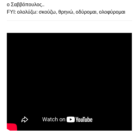
ο Σαββόπουλος..
FYI: ολολύζω: σκούζω, θρηνώ, οδύρομαι, ολοφύρομαι