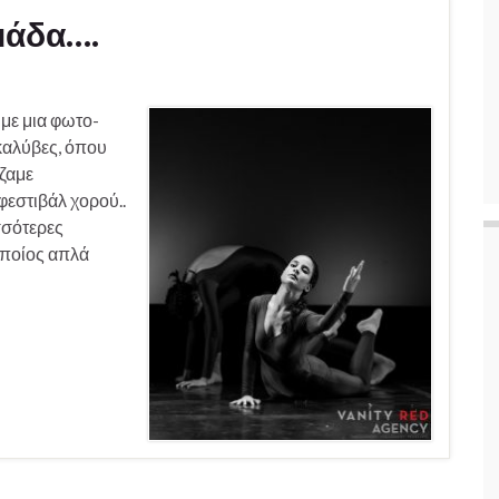
μάδα….
με μια φωτο-
καλύβες, όπου
άζαμε
φεστιβάλ χορού..
σσότερες
οποίος απλά