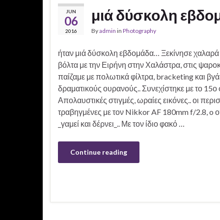
μιά δύσκολη εβδο
JUN
06
By
admin
in
Photography
2016
ήταν μιά δύσκολη εβδομάδα… Ξεκίνησε χαλαρά 
βόλτα με την Ειρήνη στην Χαλάστρα, στις ψαρο
παίζαμε με πολωτικά φίλτρα, bracketing και βγ
δραματικούς ουρανούς.. Συνεχίστηκε με το 15ο 
Απολαυστικές στιγμές, ωραίες εικόνες.. οι περι
τραβηγμένες με τον Nikkor AF 180mm f/2.8, o 
_γαμεί και δέρνει_.. Με τον ίδιο φακό …
Continue reading