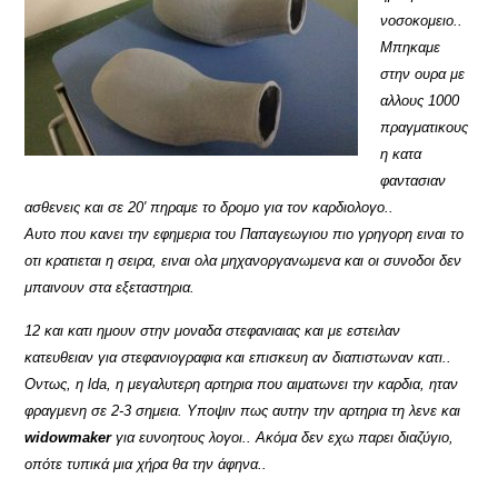
νοσοκομειο..
Μπηκαμε
στην ουρα με
αλλους 1000
πραγματικους
η κατα
φαντασιαν
ασθενεις και σε 20′ πηραμε το δρομο για τον καρδιολογο..
Αυτο που κανει την εφημερια του Παπαγεωγιου πιο γρηγορη ειναι το
οτι κρατιεται η σειρα, ειναι ολα μηχανοργανωμενα και οι συνοδοι δεν
μπαινουν στα εξεταστηρια.
12 και κατι ημουν στην μοναδα στεφανιαιας και με εστειλαν
κατευθειαν για στεφανιογραφια και επισκευη αν διαπιστωναν κατι..
Οντως, η lda, η μεγαλυτερη αρτηρια που αιματωνει την καρδια, ηταν
φραγμενη σε 2-3 σημεια. Υποψιν πως αυτην την αρτηρια τη λενε και
widowmaker
για ευνοητους λογοι.. Ακόμα δεν εχω παρει διαζύγιο,
οπότε τυπικά μια χήρα θα την άφηνα..