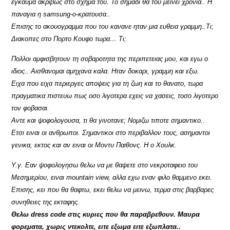
εγκαυμα ακριβως στο σχημα του. Το σημαδι θα του μεινει χρονια.. Η
παναγια η samsung-ο-κρατουσα..
Επισης το ακουογραμμα που του κανανε ηταν μια ευθεια γραμμη..Τι;
Διακοπες στο Πορτο Κουφο τωρα… Τι;
Πολλοι αμφισβητουν τη σοβαροτητα της περιπετειας μου, και εγω ο
ιδιος.. Αισθανομαι αμηχανα καλα. Ηταν δοκαρι, γραμμη και εξω.
Ειχα που ειχα περιεργες αποψεις για τη ζωη και το θανατο, τωρα
πραγματικα πιστευω πως οσο λιγοτερα εχεις να χασεις, τοσο λιγοτερο
τον φοβασαι.
Αντε και ψοφολογουσα, τι θα γινοτανε; Νομιζω τιποτε σημαντικο..
Ετσι ειναι οι ανθρωποι. Σημαντικοι στο περιβαλλον τους, ασημαντοι
γενικα, εκτος και αν ειναι οι Μοντυ Παιθονς. Η ο Χουλκ.
Υ.γ. Εαν ψοφολογησω θελω να με θαψετε στο νεκροταφειο του
Μεσημερίου, ειναι mountain view, αλλα εχω εναν φιλο θαμμενο εκει.
Επισης, κει που θα θαφτω, εκει θελω να μεινω, τερμα στις βαρβαρες
συνηθειες της εκταφης.
Θελω dress code στις κυριες που θα παραβρεθουν. Μαυρα
φορεματα, χωρις ντεκολτε, ειτε εξωμα ειτε εξωπλατα..