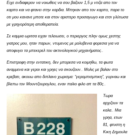
Ειχε ενδιαφερον να νοιωθεις να σου βαζουν 1,5 μ ντιζα απο τον
καρπο και να φτανει στην καρδια. Μπηκαν απο τον καρπο, παρα το
οτι μου κανανε μποτε και στον αριστερο προσαγωγο και ετσι γλύτωσα
με γρηγορότερη αποθεραπεία.
Σε καμμια ωριτσα ειχαν τελειωσει, ο περιεργος πλην ομως χεστης
γιατρος μου, ηταν παρων, ντυμενος με μολυβενια φορεσια για να
αποφυγει τα μπεκερελ του ακτινολογικού μηχανήματος..
Επιστροφη στην εντατικη, δεν μπορεσα να κοιμηθω, τα φωτα
αναμμενα και γεροι και γρηες να σκουζουν.. Μολις με βαλαν στο
κρεβατι, ακουω απο διπλανο χωρισμα: “γερομπισμπικη”, γυρναω και
βλεπω τον Μουντζουρογλου, εναν παλιο φιλο απ τα 80ς..
Τωρα
αρχιζουν τα
καλα.. Μια
γρηα, ετων
81, φτυστη η
Κικη Δημουλα