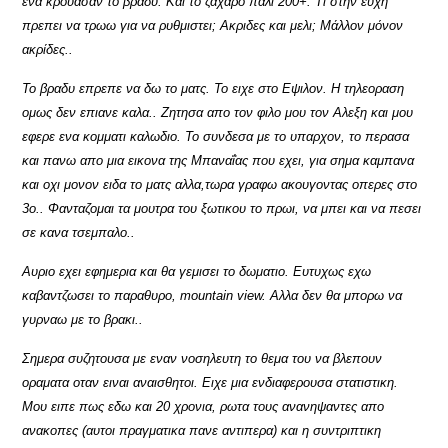
ενα κρουασαν το βραδυ. Και το ζαχαρο παλι 200+. Τι στην ευχη
πρεπει να τρωω για να ρυθμιστει; Ακριδες και μελι; Μάλλον μόνον
ακρίδες..
Το βραδυ επρεπε να δω το ματς. Το ειχε στο Εψιλον. Η τηλεοραση
ομως δεν επιανε καλα.. Ζητησα απο τον φιλο μου τον Αλεξη και μου
εφερε ενα κομματι καλωδιο. Το συνδεσα με το υπαρχον, το περασα
και πανω απο μια εικονα της Μπαναΐας που εχει, για σημα καμπανα
και οχι μονον ειδα το ματς αλλα,τωρα γραφω ακουγοντας οπερες στο
3ο.. Φανταζομαι τα μουτρα του ξωτικου το πρωι, να μπει και να πεσει
σε κανα τσεμπαλο..
Αυριο εχει εφημερια και θα γεμισει το δωματιο. Ευτυχως εχω
καβαντζωσει το παραθυρο, mountain view. Αλλα δεν θα μπορω να
γυρναω με το βρακι..
Σημερα συζητουσα με εναν νοσηλευτη το θεμα του να βλεπουν
οραματα οταν ειναι αναισθητοι. Ειχε μια ενδιαφερουσα στατιστικη.
Μου ειπε πως εδω και 20 χρονια, ρωτα τους ανανηψαντες απο
ανακοπες (αυτοι πραγματικα πανε αντιπερα) και η συντριπτικη