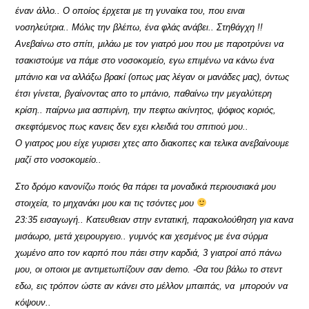
έναν άλλο.. Ο οποίος έρχεται με τη γυναίκα του, που ειναι
νοσηλεύτρια.. Μόλις την βλέπω, ένα φλάς ανάβει.. Στηθάγχη !!
Ανεβαίνω στο σπίτι, μιλάω με τον γιατρό μου που με παροτρύνει να
τσακιστούμε να πάμε στο νοσοκομείο, εγω επιμένω να κάνω ένα
μπάνιο και να αλλάξω βρακί (οπως μας λέγαν οι μανάδες μας), όντως
έτσι γίνεται, βγαίνοντας απο το μπάνιο, παθαίνω την μεγαλύτερη
κρίση.. παίρνω μια ασπιρίνη, την πεφτω ακίνητος, ψόφιος κοριός,
σκεφτόμενος πως κανεις δεν εχει κλειδιά του σπιτιού μου..
Ο γιατρος μου είχε γυρισει χτες απο διακοπες και τελικα ανεβαίνουμε
μαζί στο νοσοκομείο..
Στο δρόμο κανονίζω ποιός θα πάρει τα μοναδικά περιουσιακά μου
στοιχεία, το μηχανάκι μου και τις τσόντες μου
23:35 εισαγωγή.. Κατευθειαν στην εντατική, παρακολούθηση για κανα
μισάωρο, μετά χειρουργειο.. γυμνός και χεσμένος με ένα σύρμα
χωμένο απο τον καρπό που πάει στην καρδιά, 3 γιατροί από πάνω
μου, οι οποιοι με αντιμετωπίζουν σαν demo. -Θα του βάλω το στεντ
εδω, εις τρόπον ώστε αν κάνει στο μέλλον μπαιπάς, να μπορούν να
κόψουν..