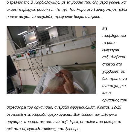
ο τρελλος της Β Καρδιολογικης, με τα μουσια που ολη μερα γραφει και
ακουει περιεργες μουσικες.. Το τηλ. Του Ρομα δεν ξαναχτυπησε, αλλα
ο ιδιος αρχισε να ροχαλιζει, προφανως βρηκε ανηφορο..
Με
προβληματιζει
το μετα-
εμφραγμα
σεξ. Διαβασα
σημερα στο
χαρβαρντ, οτι
δεν πρεπει να
ανησυχω, μια
και ο
οργασμος που
στρεσσαρει τον οργανισμο, ανεβαζει σφυγμους,κλπ. Κραταει 12-15
δευτερολεπτα. Κοροιδα αμερικανακια.. Δεν ξερουν τον Ελληνικο
οργασμο, που κραταει οσο ενα “αχ”. Εμεις οι παλιοι που μαθαμε το
σεξ απο τις εγκυκλοπαιδειες, κατι ξερουμε: