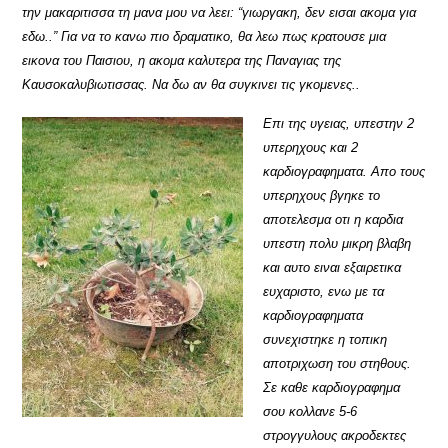
την μακαριτισσα τη μανα μου να λεει: “γιωργακη, δεν εισαι ακομα για
εδω..” Για να το κανω πιο δραματικο, θα λεω πως κρατουσε μια
εικονα του Παισιου, η ακομα καλυτερα της Παναγιας της
Καυσοκαλυβιωτισσας. Να δω αν θα συγκινει τις γκομενες..
Επι της υγειας, υπεστην 2
υπερηχους και 2
καρδιογραφηματα. Απο τους
υπερηχους βγηκε το
αποτελεσμα οτι η καρδια
υπεστη πολυ μικρη βλαβη
και αυτο ειναι εξαιρετικα
ευχαριστο, ενω με τα
καρδιογραφηματα
συνεχιστηκε η τοπικη
αποτριχωση του στηθους.
Σε καθε καρδιογραφημα
σου κολλανε 5-6
στρογγυλους ακροδεκτες