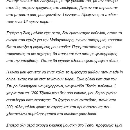
Επισης ειδα και τον Αλεξανδρο με την γυναικα του, με την κοιλαρα
στον 9ο, μπηκαν τρεχοντας στο εκκλησακι, βγηκαν και περνωντας
απο μπροστα μου, μου φωναξαν -Γενναμε… Προφανως το παιδακι
τους ειναι 12 ωρων τωρα…
Σημερα η Ζωη μαλλον εχει ρεπο, δεν εμφανιστηκε καθολου, οποτε τα
ονειρα που εχτιζα για την Μαδαγασκαρη, εγιναν συντριμμια, κομματια.
Θα το αντεξει η ραγισμενη μου καρδια; Παρεμπιπτοντως, αυριο
παιρνοντας το αει-σιχτηριο, θα παρω και ενα σιντι με φωτογραφιες
απο την επεμβαση.. Οποτε θα εχουμε πλουσιο φωτογραφικο υλικο..
Η υγεια μου φαινεται να ειναι καλα, το εμφραγμα μαλλον ηταν made in
china, εκτος και αν ετσι τα κανουν τωρα.. Εγω ηθελα κατι σαν τον
Σπυρο Καλογηρου να ψυχορραγει, να φωνάζει “Τασία, πεθαίνω..”,
χωρια που τα 1200 Τζαουλ που δεν μου κανανε, μου δημιουργουν
συμπλεγμα κατωτεροτητας. Το ζαχαρο ειναι ακατεβατο, πανω απο
200, αλλα μαλλον φταιει το στρεςς και κατι κρυα σαντουιτς που
χλαπακωνω συμπληρωματικα στα αναλατα φασολακια.
Σημερα ολη μερα ακουγα κλασικη μουσικη στο Τριτο, προφανως ειμαι