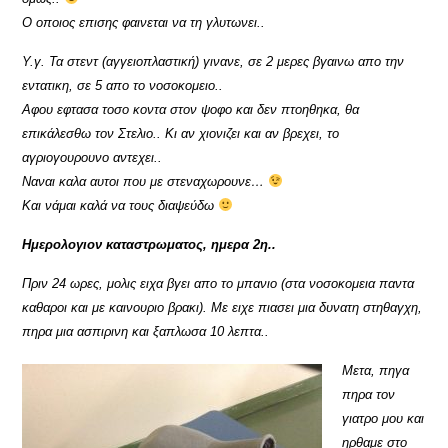
Ο οποιος επισης φαινεται να τη γλυτωνει..
Υ.γ. Τα στεντ (αγγειοπλαστική) γινανε, σε 2 μερες βγαινω απο την
εντατικη, σε 5 απο το νοσοκομειο..
Αφου εφτασα τοσο κοντα στον ψοφο και δεν πτοηθηκα, θα
επικάλεσθω τον Στελιο.. Κι αν χιονιζει και αν βρεχει, το
αγριογουρουνο αντεχει..
Ναναι καλα αυτοι που με στεναχωρουνε…
Και νάμαι καλά να τους διαψεύδω
Ημερολογιον καταστρωματος, ημερα 2η..
Πριν 24 ωρες, μολις ειχα βγει απο το μπανιο (στα νοσοκομεια παντα
καθαροι και με καινουριο βρακι). Με ειχε πιασει μια δυνατη στηθαγχη,
πηρα μια ασπιρινη και ξαπλωσα 10 λεπτα..
Μετα, πηγα
πηρα τον
γιατρο μου και
ηρθαμε στο