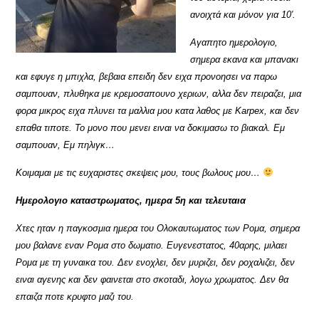
ανοιχτά και μόνον για 10′.
Αγαπητο ημερολογιο,
σημερα εκανα και μπανακι
και εφυγε η μπιχλα, βεβαια επειδη δεν ειχα προνοησει να παρω
σαμπουαν, πλυθηκα με κρεμοσαπουνο χεριων, αλλα δεν πειραζει, μια
φορα μικρος ειχα πλυνει τα μαλλια μου κατα λαθος με Karpex, και δεν
επαθα τιποτε. Το μονο που μενει ειναι να δοκιμασω το βιακαλ. Εμ
σαμπουαν, Εμ πηλιγκ…
Κοιμαμαι με τις ευχαριστες σκεψεις μου, τους βωλους μου…
Ημερολογιο καταστρωματος, ημερα 5η και τελευταια
Χτες ηταν η παγκοσμια ημερα του Ολοκαυτωματος των Ρομα, σημερα
μου βαλανε εναν Ρομα στο δωματιο. Ευγενεστατος, 40αρης, μιλαει
Ρομα με τη γυναικα του. Δεν ενοχλει, δεν μυριζει, δεν ροχαλιζει, δεν
ειναι αγενης και δεν φαινεται στο σκοταδι, λογω χρωματος. Δεν θα
επαιζα ποτε κρυφτο μαζι του.