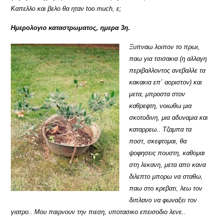
Καπελλο και βελο θα ηταν too much, ε;
Ημερολογιο καταστρωματος, ημερα 3η.
Ξυπναω λοιπον το πρωι,
παω για τσισακια (η αλλαγη
περιβαλλοντος ανεβαλλε τα
κακακια επ´ αοριστον) και
μετα, μπροστα στον
καθρεφτη, νοιωθω μια
σκοτοδινη, μια αδυναμια και
καταρρεω.. Τζαμπα τα
ποστ, σκεφτομαι, θα
ψοφησεις πουστη, καθομαι
στη λεκανη, μετα απο κανα
διλεπτο μπορω να σταθω,
παω στο κρεβατι, λεω τον
διπλανο να φωναξει τον
γιατρο.. Μου παιρνουν την πιεση, υποτασικο επεισοδιο λενε..