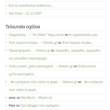
Και τα τοσοδούλια πεθαίνουν…
Von Elise – 21.12.2007
Τελευταία σχόλια
Χαρμολύπη.. – "Ye Olde's" blog corner
on
Η πριγκήπισσα μου..
Ένα πρωϊνό στιχάκι.. – Nostos.gr
on
Ένα πρωϊνό στιχάκι..
Παραλήρηματα.. – Nostos.gr
on
Τρεμώδες, τρομώδες, κρεμώδες
και γλοιώδες παραλήρημα..
Χείλη γλυκά, χείλη αγαπημένα.. – Nostos.gr
on
Χείλη γλυκά,
χείλη αγαπημένα..
..δεν μπόρεσα ούτε τούτη τη φορά.. – Nostos.gr
on
..δεν μπόρεσα
ούτε τούτη τη φορά..
anny
on
Μένδικαλ – Μέρος 2ο
Kleo
on
Γιατί blogger στα γεράματα ;