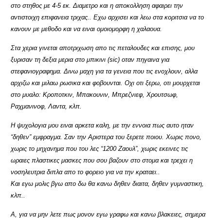
στο στηθος με 4-5 εκ. Διαμετρο και η αποκολληση αφαιρει την
αντιστοιχη επιφανεια τριχας.. Εχω αρχισει και λεω στα κοριτσια να το
κανουν με μεθοδο και να ειναι ομοιομορφη η χαλαουα.
Στα χερια γινεται αποτριχωση απο τις πεταλουδες και επισης, μου
ξυρισαν τη δεξια μερια στο μπικινι (sic) οταν πηγαινα για
στεφανιογραφημα. Δινω μαχη για τα γενεια που τις ενοχλουν, αλλα
αρχιζω και μιλαω ρωσικα και φοβουνται. Οχι οτι ξερω, οτι μουρχεται
στο μυαλο: Κροποτκιν, Μπακουνιν, Μπρεζνιεφ, Χρουτσωφ,
Ραχμανινοφ, Λαντα, κλπ.
Η ψυχολογια μου ειναι αρκετα καλη, με την εννοια πως αυτο ηταν
“δηθεν” εμφραγμα. Σαν την Αριστερα του ξερετε ποιου. Χωρις πονο,
χωρις το μηχανημα που του λες “1200 Ζαουλ”, χωρις εκεινες τις
ωραιες πλαστικες μασκες που σου βαζουν στο στομα και τρεχει η
νοσηλευτρια διπλα απο το φορειο για να την κραταει..
Και εγω μολις βγω απο δω θα κανω δηθεν διαιτα, δηθεν γυμναστικη,
κλπ..
Α, για να μην λετε πως μονον εγω γραφω και κανω βλακειες, σημερα