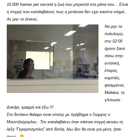
10.000 frames per second η ζωή σου μπροστά στα μάτια σου… Είναι
η στιγμή που καταλαβαίνεις πως η μετάνοια δεν εχει κανένα νόημα..
Ας μην το έκανες..
Να μην τα
πολυλογώ,
στις 02:00
ήμουν ξανα
πίσω στην
εντατική,
έτοιμος,
κομπλές,
φτιαγμένος..
Μαλάκα, τη
γλύτωσα..
Δοκάρι, γραμμή και έξω !!!
Στο διπλανο θαλαμο ειναι επισης με πρόβλημα ο Γιώργος ο
Μουντζούρογλου.. Τον καταλαβαίνω όταν κάποια στιγμή ακούω τη
λέξη “Γερομπισμπίκη” από δίπλα, λέω δεν θα ειναι για μένα, ήταν
όμως..