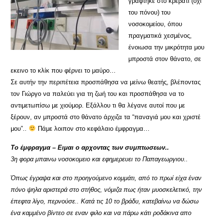
γράφτηκε στο κρεβάτι (όχι
του πόνου) του
νοσοκομείου, όπου
πραγματικά χεσμένος,
ένοιωσα την μικρότητα μου
μπροστά στον θάνατο, σε
εκεινο το κλίκ που φέρνει το μαύρο…
Σε αυτήν την περιπέτεια προσπάθησα να μείνω θεατής, βλέποντας
τον Γιώργο να παλεύει για τη ζωή του και προσπάθησα να το
αντιμετωπίσω με χιούμορ. Εξάλλου τι θα λέγανε αυτοί που με
ξέρουν, αν μπροστά στο θάνατο άρχιζα τα “παναγιά μου και χριστέ
μου”..
Πάμε λοιπον στο κεφάλαιο έμφραγμα…
Το έμφραγμα – Ειμαι ο αρχοντας των συμπτωσεων..
3η φορα μπαινω νοσοκομειο και εφημερευει το Παπαγεωργιου..
Όπως έγραψα και στο προηγούμενο κομμάτι, από το πρωί είχα έναν
πόνο ψηλα αριστερά στο στήθος, νόμιζα πως ήταν μυοσκελετικό, την
έπεφτα λίγο, περνούσε.. Κατά τις 10 το βράδυ, κατεβαίνω να δώσω
ένα καμμένο βίντεο σε εναν φιλο και να πάρω κάτι ροδάκινα απο