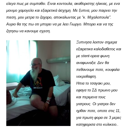
ελεγα πως με συμπαθει. Ειναι κοντουλα, ακαθοριστης ηλικιας, με ενα
μονιμο χαμογελο και εξαιρετικά άσχημη. Με ξυπνα, μου παιρνει την
πιεση, μου μετρα το ζαχαρο, αποκαλωντας με “κ. Μιχαλοπουλε”.
Αυριο θα της πω οτι μπορει να με λεει Γιωργο. Μπορει και να της
ζητησω να κανουμε σχεση.
Ξυπνησα λοιπον σημερα
εξαιρετικα καλοδιαθετος και
με stent-ορεια φωνη
αναφωναξα: Δεν θα
πεθανουμε ποτε, κουφαλα
νεκροθαφτη.
Ηπια το τσαγακι μου,
εφαγα το ΣΔ πρωινο μου
και περιμενα τους
γιατρους. Οι γιατροι δεν
ηρθαν ποτε, οποτε στις 11,
για πρωτη φορα σε 3 μερες
κατηφορισα στο κυλικειο..