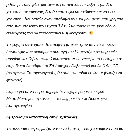
μιλαω με εναν φιλο, μου λεει περαστικα και επι λεξει: -εγω δεν
χρωσταω σε κανεναν, δεν θα επιτρεψω να πεθανεις και να σου
χρωσταω. Και εστειλε εναν υπαλληλο του, να μου φερει κατι χρηματα
απο ενα υπολοιπο που ειχαμε!! Δεν λεω ποιος ειναι, γιατι ολοι οι
συνεργατες του θα προφασισθουν εμφραγματα..
Το φαγητο ειναι χαλια. Το αποψινο μπριαμ, ηταν σαν να το εκανε
Σκωτσεζος που μετεφρασε συνταγη του Πετρεντζικη με το google
translate και βεβαια υλικα Σκωτσεζικα. Η θα χακεψω το συστημα και
στην διαιτα θα σβησω το ΣΔ (σακχαροδιαβητικος) και θα βαλω ΟΠ
(οικογενεια Παπαγεωργιου) η θα μπω στο tababatsika.gr (ελπιζω να
φερνουν).
Πεφτω για υπνο τωρα, σημερα δεν ειχαμε μαυρες σκεψεις..
Με το Morro μου αγκαλια.. — feeling positive at Νοσοκομείο
Παπαγεωργίου.
Ημερολογιο καταστρωματος, ημερα 4η.
Τις τελευταιες μερες με ξυπναει ενα ξωτικο, τοσο χαριτωμενο που θα