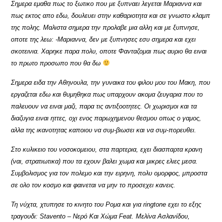
Σημερα εμαθα πως το ξωτικο που με ξυπναει λεγεται Μαριαννα και
πως εκτος απο εδω, δουλευει στην καθαριοτητα και σε γνωστο κλαμπ
της πολης. Μαλιστα σημερα την προλαβε μια αλλη και με ξυπνησε,
οποτε της λεω: -Μαριαννα, δεν με ξυπνησες εσυ σημερα και εχει
σκοτεινια. Χαρηκε παρα πολυ, οποτε Φανταζομαι πως αυριο θα ειναι
το πρωτο προσωπο που θα δω
Σημερα ειδα την Αθηνουλα, την γυναικα του φιλου μου του Μακη, που
εργαζεται εδω και θυμηθηκα πως υπαρχουν ακομα ζευγαρια που το
παλευουν να ειναι μαζι, παρα τις αντιξοοτητες. Οι χωρισμοι και τα
διαζυγια ειναι ηττες, οχι ενος παρωχημενου θεσμου οπως ο γαμος,
αλλα της ικανοτητας καποιου να συμ-βιωσει και να συμ-πορευθει.
Στο κυλικειο του νοσοκομειου, στα παρτερια, εχει διασπαρτα κρανη
(ναι, στρατιωτικα) που τα εχουν βαλει χωμα και μικρες ελιες μεσα.
Συμβολισμος για τον πολεμο και την ειρηνη, πολυ ομορφος, μπροστα
σε ολο τον κοσμο και φαινεται να μην το προσεχει κανεις.
Τη νύχτα, χτυπησε το κινητο του Ρομα και για ringtone εχει το εξης
τραγουδι: Stavento – Νερό Και Χώμα Feat. Μελίνα Ασλανίδου,