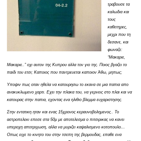
τραβουσε τα
καλωδια και
τους
καθετηρες,
μεχρι που τη
δεσανε, και
φωναζε:
“Μακαριε,
Μακαριε..” οχι αυτον της Κυπρου αλλα τον γιο της. Ποιος βγαζει το
παιδι του ετσι; Καποιος που παντρευεται καποιον Άθω, μηπως;
Υποψιν πως οταν ηθελα να κατουρησω το εκανα σε μια παπια απο
ανακυκλωμενο χαρτι. Εχει την πλακα του, να γερνεις στο πλαι και να
κατουρας στην παπια, εχοντας ενα ηλιθιο βλεμμα ευχαριστησης.
Στην εντατικη ηταν και ενας 15χρονος κεραυνοβολημενος.. Το
αστροπελεκι επεσε στα 50μ με αποτελεσμα ο πιτσιρικας να κανει
υπεροχη αποτριχωση, αλλα να μυριζει καψαλισμενο κοτοπουλο…
Οπως ειχε το κινητο του στην τσεπη της βερμουδας, επαθε ενα