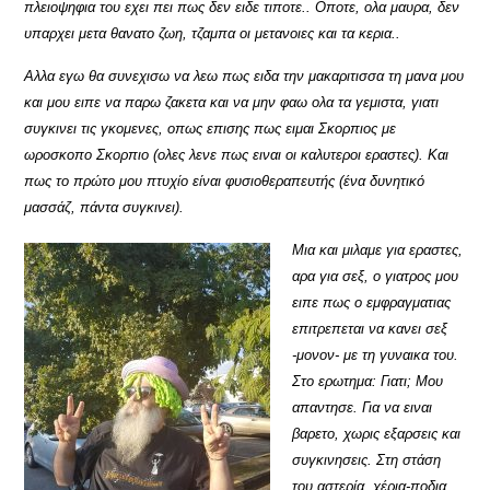
πλειοψηφια του εχει πει πως δεν ειδε τιποτε.. Οποτε, ολα μαυρα, δεν
υπαρχει μετα θανατο ζωη, τζαμπα οι μετανοιες και τα κερια..
Αλλα εγω θα συνεχισω να λεω πως ειδα την μακαριτισσα τη μανα μου
και μου ειπε να παρω ζακετα και να μην φαω ολα τα γεμιστα, γιατι
συγκινει τις γκομενες, οπως επισης πως ειμαι Σκορπιος με
ωροσκοπο Σκορπιο (ολες λενε πως ειναι οι καλυτεροι εραστες). Και
πως το πρώτο μου πτυχίο είναι φυσιοθεραπευτής (ένα δυνητικό
μασσάζ, πάντα συγκινει).
Μια και μιλαμε για εραστες,
αρα για σεξ, ο γιατρος μου
ειπε πως ο εμφραγματιας
επιτρεπεται να κανει σεξ
-μονον- με τη γυναικα του.
Στο ερωτημα: Γιατι; Μου
απαντησε. Για να ειναι
βαρετο, χωρις εξαρσεις και
συγκινησεις. Στη στάση
του αστερία, χέρια-ποδια