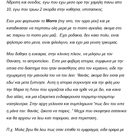
Νδροπη και ονειδος, εγω που εχω μεσο ορο την χαμηλη πανω απο
10, εγω που τρωω 2 σκορδα στην καθησια, υποτασικος;
Εκει μου φορτωσαν το
Morro
(my orro, τον ορρο μου) και με
καταδικασαν να περπατω ολη μερα με το morro αγκαλια, ακομα στο
wc παιρνω το morro μου μαζι.. Εχει ροδακια, δεν καιει πολυ, ειναι
ψηλοτερο απο μενα, ειναι ψιλολιγνο, και εχει μια γευση τρικυμιας.
Μου δοθηκε η ευκαιρια, στην κλινικη πλεον, να μιλησω με τον
Θαναση, το αστροπελεκι.. Ειπε μια φοβερη ιστορια, συμφωνα με την
οποια στο διαστημα που ηταν αναισθητος απο τον κεραυνο, ειδε την
σχωρεμενη την μανουλα του να του λεει: ‘θανάις, ακομα δεν εισαι για
εδω’ και μετα ξυπνησε. Αυτη η ιστορια συγκινησε και την φιλη μου
την Μαρια τη Λιτου που εργαζεται εδω και ηρθε να με δει, και κανα
δυο αλλες, και μια εξαιρετικα ενδιαφερουσα τσιριμπιμ-τσιριμπομ
νοσηλευτρια. Στην αρχη γελουσα και συμπληρωνα “πως δεν του ειπε
η μάνα του: θανάις, ζακετα να παρεις..” Μεχρι που σκεφτηκα σατανικα
και θα αρχισω να λεω κατι παρομοιο, ανα περισταση..
Π.χ. Μολις βγω θα λεω πως οταν επαθα το εμφραγμα, ειδα οραμα με