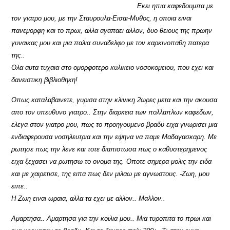
Εκει ηπια καφεδουμπα με
τον γιατρο μου, με την Σταυρουλα-Εισαι-Μυθος, η οποια ειναι
πανεμορφη και το πρωι, αλλα αγαπαει αλλον, δυο θειους της πρωην
γυναικας μου και μια παλια συναδελφο με τον καρκινοπαθη πατερα
της..
Ολα αυτα τυχαια στο ομορφοτερο κυλικειο νοσοκομειου, που εχει και
δανειστικη βιβλιοθηκη!
Οπως καταλαβαινετε, γυρισα στην κλινικη 2ωρες μετα και την ακουσα
απο τον υπευθυνο γιατρο.. Στην διαρκεια των πολλαπλων καφεδων,
ελεγα στον γιατρο μου, πως το προηγουμενο βραδυ ειχα γνωρισει μια
ενδιαφερουσα νοσηλευτρια και την εψηνα να παμε Μαδαγασκαρη. Με
ρωτησε πως την λενε και τοτε διαπιστωσα πως ο καθυστερημενος
ειχα ξεχασει να ρωτησω το ονομα της. Οποτε σημερα μολις την ειδα
και με χαιρετισε, της ειπα πως δεν μιλαω με αγνωστους. -Ζωη, μου
ειπε..
Η Ζωη ειναι ωραια, αλλα τα εχει με αλλον.. Μαλλον..
Αμαρτησα.. Αμαρτησα για την κοιλια μου.. Μια τυροπιτα το πρωι και