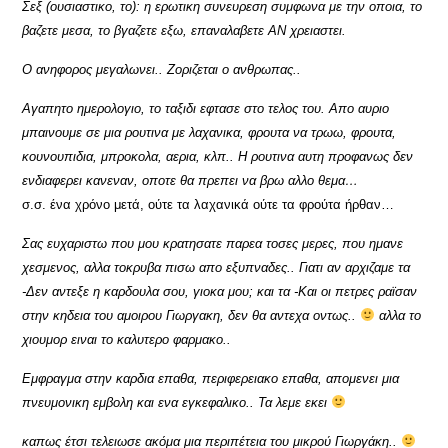
Σεξ (ουσιαστικο, το): η ερωτικη συνευρεση συμφωνα με την οποια, το
βαζετε μεσα, το βγαζετε εξω, επαναλαβετε ΑΝ χρειαστει.
Ο ανηφορος μεγαλωνει.. Ζοριζεται ο ανθρωπας..
Αγαπητο ημερολογιο, το ταξιδι εφτασε στο τελος του. Απο αυριο
μπαινουμε σε μια ρουτινα με λαχανικα, φρουτα να τρωω, φρουτα,
κουνουπιδια, μπροκολα, αερια, κλπ.. Η ρουτινα αυτη προφανως δεν
ενδιαφερει κανεναν, οποτε θα πρεπει να βρω αλλο θεμα…
σ.σ. ένα χρόνο μετά, ούτε τα λαχανικά ούτε τα φρούτα ήρθαν…
Σας ευχαριστω που μου κρατησατε παρεα τοσες μερες, που ημανε
χεσμενος, αλλα τοκρυβα πισω απο εξυπναδες.. Γιατι αν αρχιζαμε τα
-Δεν αντεξε η καρδουλα σου, γιοκα μου; και τα -Και οι πετρες ραϊσαν
στην κηδεια του αμοιρου Γιωργακη, δεν θα αντεχα οντως..
αλλα το
χιουμορ ειναι το καλυτερο φαρμακο..
Εμφραγμα στην καρδια επαθα, περιφερειακο επαθα, απομενει μια
πνευμονικη εμβολη και ενα εγκεφαλικο.. Τα λεμε εκει
καπως έτσι τελειωσε ακόμα μια περιπέτεια του μικρού Γιωργάκη..