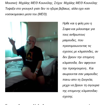
Μουσική: Μιχάλης ΜΕΘ Κουινέλης, Στίχοι: Μιχάλης ΜΕΘ Κουινέλης
Τοψαξα στο γκουγκλ γιατι δεν το ηξερα βεβαιως, αλλα εχει κατι
νοσοκομειακο μεσα του (ΜΕΘ).
Ηρθε και η φιλη μου η
Σοφια και μιλουσαμε για
τους ανθρωπους
μαιμουδες, που
προσομοιωνοντας τις
σχεσεις με κλιματσιδες, αν
δεν βρουν την επομενη
κλιματσιδα, δεν αφηνουν
την προηγουμενη.. Και
αιωρουνται σαν μαιμουδες
πανω απο τη ζουγκλα,
μεχρι να βρουν τη σιγουρια
της επομενης κλιματσιδας-
σχεσης.