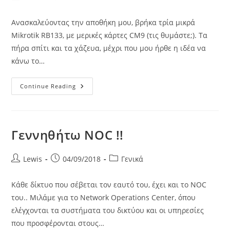
author:
published:
category:
Ανασκαλεύοντας την αποθήκη μου, βρήκα τρία μικρά
Mikrotik RB133, με μερικές κάρτες CM9 (τις θυμάστε;). Τα
πήρα σπίτι και τα χάζευα, μέχρι που μου ήρθε η ιδέα να
κάνω το…
Ξεθάβοντας
Continue Reading
Τρία
Μικρά
Mikrotik
RB133..
Γεννηθήτω NOC !!
Post
Post
Post
Lewis
04/09/2018
Γενικά
author:
published:
category:
Κάθε δίκτυο που σέβεται τον εαυτό του, έχει και το NOC
του.. Μιλάμε για το Network Operations Center, όπου
ελέγχονται τα συστήματα του δικτύου και οι υπηρεσίες
που προσφέρονται στους…