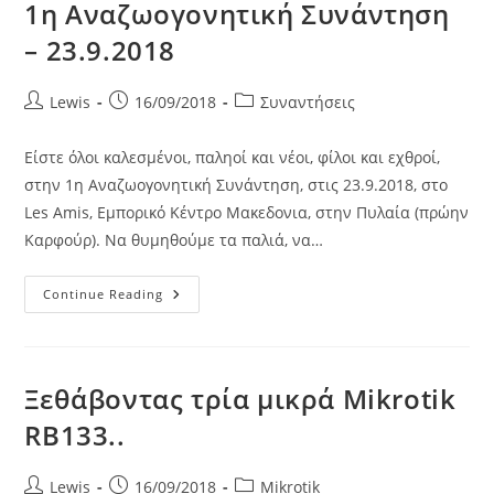
1η Αναζωογονητική Συνάντηση
– 23.9.2018
Post
Post
Post
Lewis
16/09/2018
Συναντήσεις
author:
published:
category:
Είστε όλοι καλεσμένοι, παληοί και νέοι, φίλοι και εχθροί,
στην 1η Αναζωογονητική Συνάντηση, στις 23.9.2018, στο
Les Amis, Εμπορικό Κέντρο Μακεδονια, στην Πυλαία (πρώην
Καρφούρ). Να θυμηθούμε τα παλιά, να…
1η
Continue Reading
Αναζωογονητική
Συνάντηση
–
23.9.2018
Ξεθάβοντας τρία μικρά Mikrotik
RB133..
Post
Post
Post
Lewis
16/09/2018
Mikrotik