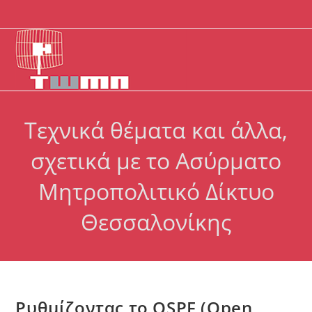
Skip
to
content
Τεχνικά θέματα και άλλα,
σχετικά με το Ασύρματο
Μητροπολιτικό Δίκτυο
Θεσσαλονίκης
Ρυθμίζοντας το OSPF (Open