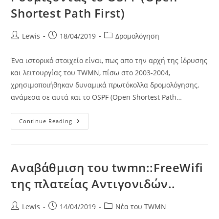
Shortest Path First)
Post
Post
Post
Lewis
18/04/2019
Δρομολόγηση
author:
published:
category:
Ένα ιστορικό στοιχείο είναι, πως απο την αρχή της ίδρυσης
και λειτουργίας του TWMN, πίσω στο 2003-2004,
χρησιμοποιήθηκαν δυναμικά πρωτόκολλα δρομολόγησης,
ανάμεσα σε αυτά και το OSPF (Open Shortest Path…
Ρυθμίζοντας
Continue Reading
Το
OSPF
(Open
Shortest
Path
First)
Αναβάθμιση του twmn::FreeWifi
της πλατείας Αντιγονιδών..
Post
Post
Post
Lewis
14/04/2019
Νέα του TWMN
author:
published:
category: