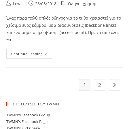
Post
Post
Post
Lewis
26/08/2018
Οδηγοί χρήσης
author:
published:
category:
Ένας πάρα πολύ απλός οδηγός γιά το τι θα χρειαστεί για το
χτίσιμο ενός κόμβου, με 2 διασυνδέσεις (backbone links)
και ένα σημείο πρόσβασης (access point). Πρώτα από όλα,
θα…
Ξεκινώντας
Continue Reading
Το
Χτίσιμο
Ενός
Κόμβου..
1
2
Go to t
ΙΣΤΟΣΕΛΙΔΕΣ ΤΟΥ TWMN
TWMN's Facebook Group
TWMN's Facebook Page
TWMN's Flickr page