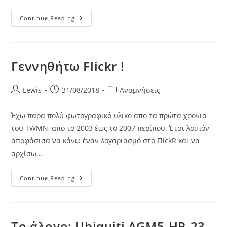
Γεννηθήτω
Continue Reading
NOC
!!
Γεννηθήτω Flickr !
Post
Post
Post
Lewis
31/08/2018
Αναμνήσεις
author:
published:
category:
Έχω πάρα πολύ φωτογραφικό υλικό απο τα πρώτα χρόνια
του TWMN, από το 2003 έως το 2007 περίπου. Έτσι λοιπόν
αποφάσισα να κάνω έναν λογαριασμό στο FlickR και να
αρχίσω…
Γεννηθήτω
Continue Reading
Flickr
!
Το άλογο: Ubiquiti AGM5-HP-23