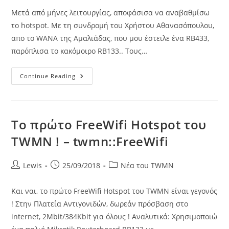
Μετά από μήνες λειτουργίας, αποφάσισα να αναβαθμίσω
το hotspot. Με τη συνδρομή του Χρήστου Αθανασόπουλου,
απο το WANA της Αμαλιάδας, που μου έστειλε ένα RB433,
παρόπλισα το κακόμοιρο RB133.. Τους…
Αναβάθμιση
Continue Reading
Του
Twmn::FreeWifi
Της
Πλατείας
Αντιγονιδών..
Το πρώτο FreeWifi Hotspot του
TWMN ! – twmn::FreeWifi
Post
Post
Post
Lewis
25/09/2018
Νέα του TWMN
author:
published:
category:
Και ναι, το πρώτο FreeWifi Hotspot του TWMN είναι γεγονός
! Στην Πλατεία Αντιγονιδών, δωρεάν πρόσβαση στο
internet, 2Mbit/384Kbit για όλους ! Αναλυτικά: Χρησιμοποιώ