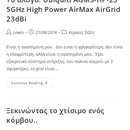
5GHz High Power AirMax AirGrid
23dBi
Post
Post
Post
Lewis
27/08/2018
Κεραίες 5Ghz
author:
published:
category:
Είναι η αγαπημένη μου.. Δεν ειναι η γρηγορότερη, δεν είναι
η ελαφρύτερη, αλλά είναι η αγαπημένη μου.. Έχει
εξαιρετικό σύστημα στήριξης, του παλιού καιρού, με 2
σφιγκτήρες, το grid είναι…
Το
Continue Reading
Άλογο:
Ubiquiti
AGM5-
HP-
23
5GHz
Ξεκινώντας το χτίσιμο ενός
High
Power
κόμβου..
AirMax
AirGrid
23dBi