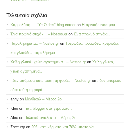
Τελευταία σχόλια
Χαρμολύπη.. – "Ye Olde's" blog corner
on
Η πριγκήπισσα μου..
Ένα πρωϊνό στιχάκι.. – Nostos.gr
on
Ένα πρωϊνό στιχάκι..
Παραλήρηματα.. – Nostos.gr
on
Τρεμώδες, τρομώδες, κρεμώδες
και γλοιώδες παραλήρημα..
Χείλη γλυκά, χείλη αγαπημένα.. – Nostos.gr
on
Χείλη γλυκά,
χείλη αγαπημένα..
..δεν μπόρεσα ούτε τούτη τη φορά.. – Nostos.gr
on
..δεν μπόρεσα
ούτε τούτη τη φορά..
anny
on
Μένδικαλ – Μέρος 2ο
Kleo
on
Γιατί blogger στα γεράματα ;
Alex
on
Πολιτικά ανάλεκτα – Μέρος 2ο
Σοφτμαρ
on
20€, κάτι κέρματα και 70% μπαταρία..